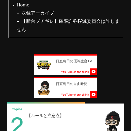
Home
収録アーカイブ
【新台ブチギレ】確率詐称撲滅委員会は許しま
せん
日直島田の優等生台TV
YouTube channel link
日直島田の自由時間
YouTube channel link
2
Topics
T
【ルールと注意点】