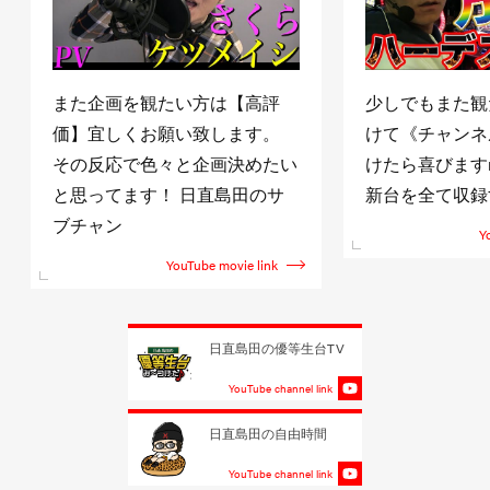
また企画を観たい方は【高評
少しでもまた観
価】宜しくお願い致します。
けて《チャンネ
その反応で色々と企画決めたい
けたら喜びますm(
と思ってます！ 日直島田のサ
新台を全て収録
ブチャン
Y
YouTube movie link
日直島田の優等生台TV
YouTube channel link
日直島田の自由時間
YouTube channel link