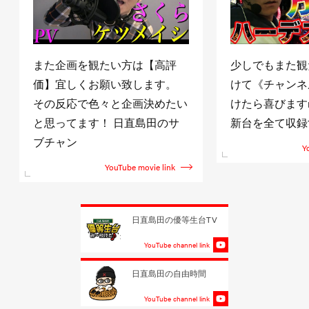
また企画を観たい方は【高評
少しでもまた観
価】宜しくお願い致します。
けて《チャンネ
その反応で色々と企画決めたい
けたら喜びますm(
と思ってます！ 日直島田のサ
新台を全て収録
ブチャン
Y
YouTube movie link
日直島田の優等生台TV
YouTube channel link
日直島田の自由時間
YouTube channel link