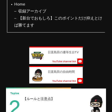
Home
収録アーカイブ
【新台でおもしろ】このポイントだけ抑えとけ
ば勝てます
日直島田の優等生台TV
YouTube channel link
日直島田の自由時間
YouTube channel link
2
Topics
T
【ルールと注意点】